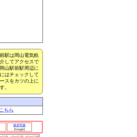
前駅は岡山電気軌
介してアクセスで
岡山駅前駅周辺に
にはチェックして
ースをカツの上に
す。
こちら
航空写真
[Google]
0m以内
○2km以内
●5km以内