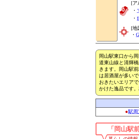
[ア
・
・
[地
・
G
岡山駅東口から岡
道東山線と清輝橋
きます。岡山駅前
は居酒屋が多いで
おきたいエリアで
かけた逸品です。
●
駅周
「岡山駅
暮らしの情報