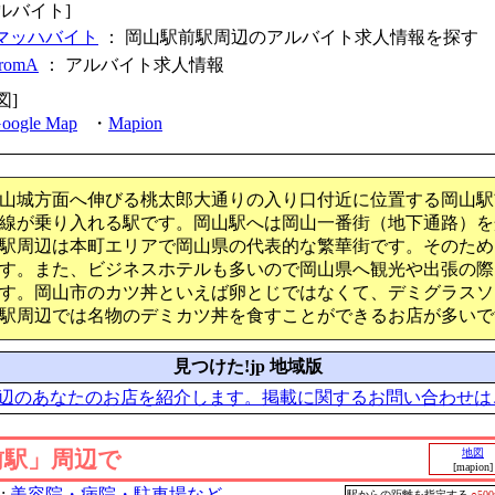
ルバイト]
マッハバイト
： 岡山駅前駅周辺のアルバイト求人情報を探す
fromA
：
アルバイト求人情報
図]
oogle Map
・
Mapion
山城方面へ伸びる桃太郎大通りの入り口付近に位置する岡山駅
線が乗り入れる駅です。岡山駅へは岡山一番街（地下通路）を
駅周辺は本町エリアで岡山県の代表的な繁華街です。そのため
す。また、ビジネスホテルも多いので岡山県へ観光や出張の際
す。岡山市のカツ丼といえば卵とじではなくて、デミグラスソ
駅周辺では名物のデミカツ丼を食すことができるお店が多いで
見つけた!jp 地域版
辺のあなたのお店を紹介します。掲載に関するお問い合わせは
前駅」周辺で
地図
[mapion]
:
美容院・病院・駐車場など
駅からの距離を指定する
○50