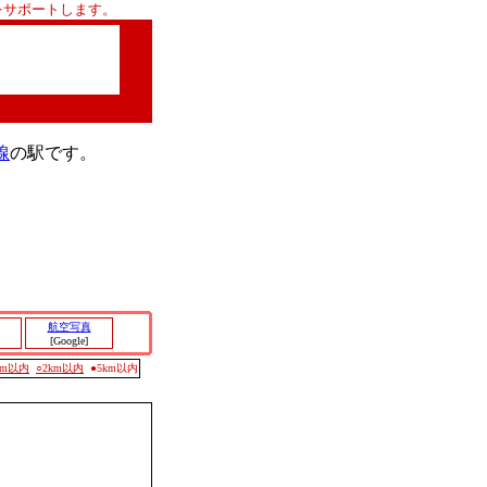
をサポートします。
線
の駅です。
航空写真
[Google]
0m以内
○2km以内
●5km以内