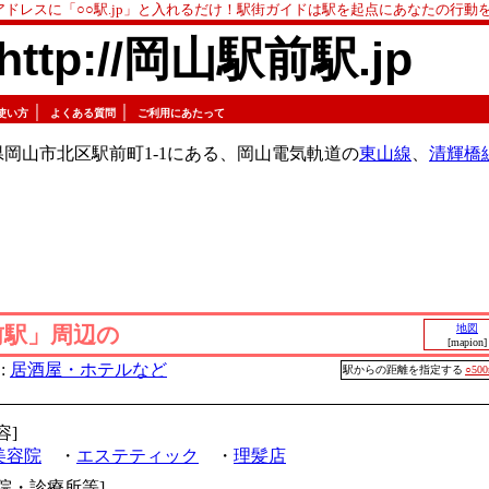
アドレスに「○○駅.jp」と入れるだけ！駅街ガイドは駅を起点にあなたの行動
http://岡山駅前駅.jp
｜
｜
使い方
よくある質問
ご利用にあたって
岡山市北区駅前町1-1にある、岡山電気軌道の
東山線
、
清輝橋
前駅」周辺の
地図
[mapion]
:
居酒屋・ホテルなど
駅からの距離を指定する
○50
容]
美容院
・
エステティック
・
理髪店
病院・診療所等]