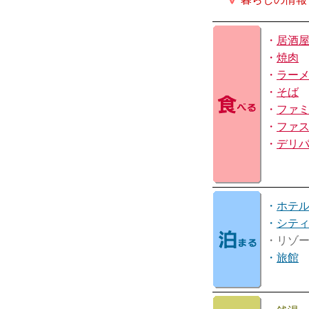
・
居酒
・
焼肉
・
ラー
・
そば
・
ファ
・
ファ
・
デリ
・
ホテ
・
シテ
・リゾ
・
旅館