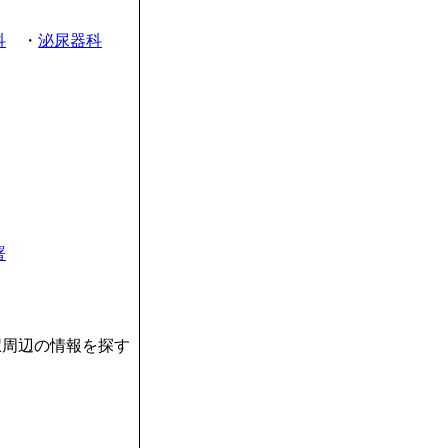
科
・
泌尿器科
署
駅周辺の情報を探す