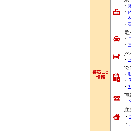
・
・
・
・
[駐
・
・
[ペ
・
[公
・
・
・
[
・
[
・
・