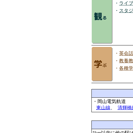
・
ライ
・
スタ
・
英会
・
教養
・
各種
・岡山電気軌道
東山線
、
清輝橋
5km以内に他の駅