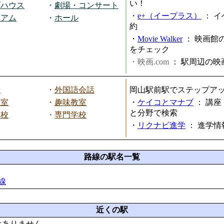
い！
ブハウス
・
劇場・コンサート
・
e+（イープラス）
：
イ
ジアム
・
ホール
約
・
Movie Walker
：
映画館
をチェック
・映画.com
：
駅周辺の映
話
・
外国語会話
岡山駅前駅でステップア
教室
・
趣味教室
・
ケイコとマナブ
：
講座
と分野で検索
学校
・
専門学校
・
リクナビ進学
：
進学情
路線の駅名一覧
線
近くの駅
はありません