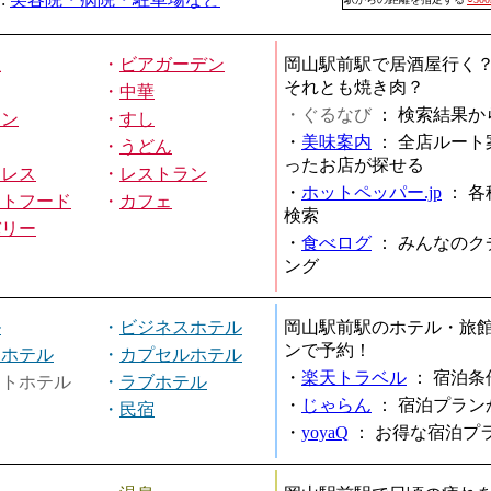
屋
・
ビアガーデン
岡山駅前駅で居酒屋行く
それとも焼き肉？
・
中華
・ぐるなび
：
検索結果か
メン
・
すし
・
美味案内
：
全店ルート
・
うどん
ったお店が探せる
ミレス
・
レストラン
・
ホットペッパー.jp
：
各
ストフード
・
カフェ
検索
バリー
・
食べログ
：
みんなのク
ング
ル
・
ビジネスホテル
岡山駅前駅のホテル・旅
ンで予約！
ィホテル
・
カプセルホテル
・
楽天トラベル
：
宿泊条
ートホテル
・
ラブホテル
・
じゃらん
：
宿泊プラン
・
民宿
・
yoyaQ
：
お得な宿泊プ