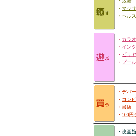
・
銭湯
・
マッ
・
ヘル
・
カラ
・
イン
・
ビリ
・
プー
・
デパ
・
コン
・
書店
・
100
・
映画