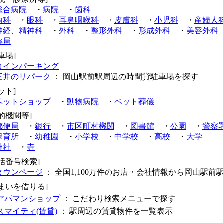
総合病院
・
病院
・
歯科
内科
・
眼科
・
耳鼻咽喉科
・
皮膚科
・
小児科
・
産婦人
神経、精神科
・
外科
・
整形外科
・
形成外科
・
美容外科
薬局
車場]
コインパーキング
三井のリパーク
： 岡山駅前駅周辺の時間貸駐車場を探す
ット]
ペットショップ
・
動物病院
・
ペット葬儀
的機関等]
郵便局
・
銀行
・
市区町村機関
・
図書館
・
公園
・
警察
保育所
・
幼稚園
・
小学校
・
中学校
・
高校
・
大学
神社
・
寺
電話番号検索]
タウンページ
： 全国1,100万件のお店・会社情報から岡山駅前
住まいを借りる]
アパマンショップ
： こだわり検索メニューで探す
スマイティ(賃貸)
： 駅周辺の賃貸物件を一覧表示