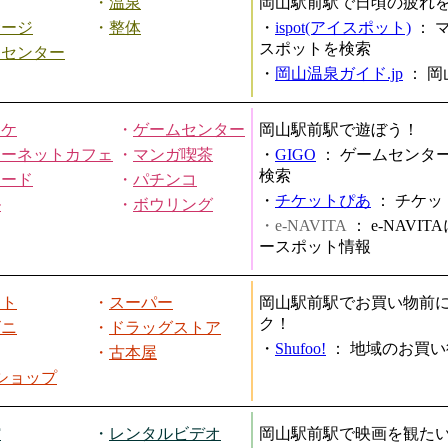
・
温泉
岡山駅前駅で日頃の疲れ
サージ
・
整体
・
ispot(アイスポット)
：
スポットを検索
スセンター
・
岡山温泉ガイド.jp
：
岡
オケ
・
ゲームセンター
岡山駅前駅で遊ぼう！
ターネットカフェ
・
マンガ喫茶
・
GIGO
：
ゲームセンタ
検索
ヤード
・
パチンコ
・
チケットぴあ
：
チケッ
ル
・
ボウリング
・e-NAVITA
：
e-NAVI
ースポット情報
ート
・
スーパー
岡山駅前駅でお買い物前
ク！
ビニ
・
ドラッグストア
・
Shufoo!
：
地域のお買い
・
古本屋
円ショップ
館
・
レンタルビデオ
岡山駅前駅で映画を観た